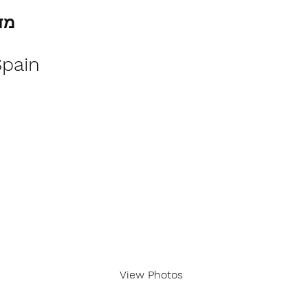
מד
Spain
View Photos